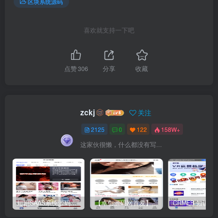
区块系统源码
喜欢就支持一下吧
点赞
306
分享
收藏
zckj
关注
2125
0
122
158W+
这家伙很懒，什么都没有写...
短剧SAAS系统源码｜多端分销+云存储+多租户架构
【卓创源码网首发】全开源视频打赏系统源码｜双模板+代理分站+易支付对接｜API全面修复｜站长盈利利器！​