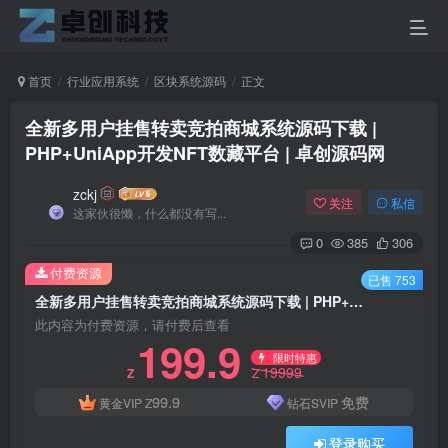
首页
行业应用系统
区块系统源码
正文
全新多用户挂售转卖竞拍商城系统源码下载 |
PHP+UniApp开发NFT数藏平台 | 卓创源码网
zckj
关注
私信
这家伙很懒，什么都没有写...
0
385
306
付费资源
已售 753
全新多用户挂售转卖竞拍商城系统源码下载 | PHP+UniApp开发NFT数藏平台 | 卓创源码网
此内容为付费资源，请付费后查看
199.9
限时特惠
19999
Z
Z
99.9
免费
黄金VIP
Z
钻石SVIP
登录购买