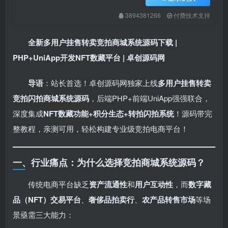
3894381266
付费技术支持
全新多用户挂售转卖竞拍商城系统源码下载 |
PHP+UniApp开发NFT数藏平台 | 卓创源码网
导语
：站长首选！卓创源码网独家上线
多用户挂售转卖
竞拍闪拍商城系统源码
，后端PHP+前端UniApp强强联合，
深度集成
NFT数藏功能+积分生态+转拍闪拍系统
！源码带完
整教程，亲测可用，轻松构建专业级竞拍电商平台！
一、行业痛点：为什么选择竞拍商城系统源码？
传统电商平台缺乏
资产流通性
和
用户互动性
，而
数字藏
品（NFT）交易平台
、
奢侈品拍卖行
、
农产品转售市场
等场
景亟需三大能力：