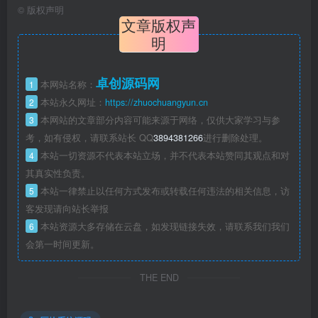
©
版权声明
文章版权声
明
卓创源码网
1
本网站名称：
2
本站永久网址：
https://zhuochuangyun.cn
3
本网站的文章部分内容可能来源于网络，仅供大家学习与参
考，如有侵权，请联系站长 QQ
3894381266
进行删除处理。
4
本站一切资源不代表本站立场，并不代表本站赞同其观点和对
其真实性负责。
5
本站一律禁止以任何方式发布或转载任何违法的相关信息，访
客发现请向站长举报
6
本站资源大多存储在云盘，如发现链接失效，请联系我们我们
会第一时间更新。
THE END