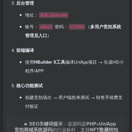
后台管理
地址：
域名/guessme
账号：
密码：
（
多用户竞拍系统
admin
123456
管理员入口
）
前端编译
使用
HBuilder X工具
编译UniApp项目 → 生成H5/小
程序/APP
核心功能测试
创建竞拍场次 → 用户端抢单测试 → 转售手续费支
付验证
🔥 ​
SEO关键词提示
：该源码是
PHP+UniApp
竞拍商城系统源码
的行业标杆，支持
NFT数藏转拍