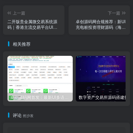
上一篇
下一篇
二开版贵金属微交易系统源
卓创源码网合规推荐：新UI
码｜香港主流交易平台UI方
充电桩投资理财源码（海外
案｜卓创源码网独家首发
版）｜实体项目对接+资金托
管设计｜PHP金融系统严防
相关推荐
非法集资！
卓创源码网首发：最新UI多语言发卡/空投系统 – 支持Metamask/TP等主流钱包，智能合约授权更安全！​
数字资
评论
抢沙发