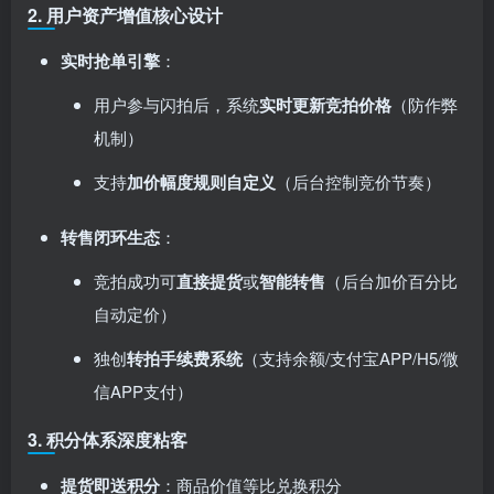
2. ​
用户资产增值核心设计
实时抢单引擎
：
用户参与闪拍后，系统
实时更新竞拍价格
​（防作弊
机制）
支持
加价幅度规则自定义
​（后台控制竞价节奏）
转售闭环生态
：
竞拍成功可
直接提货
或
智能转售
​（后台加价百分比
自动定价）
独创
转拍手续费系统
​（支持余额/支付宝APP/H5/微
信APP支付）
3. ​
积分体系深度粘客
提货即送积分
：商品价值等比兑换积分