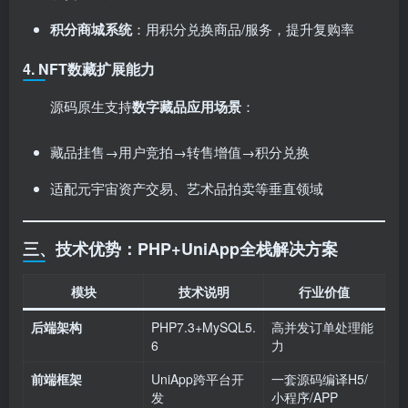
积分商城系统
：用积分兑换商品/服务，提升复购率
4. ​
NFT数藏扩展能力
源码原生支持
数字藏品应用场景
：
藏品挂售→用户竞拍→转售增值→积分兑换
适配元宇宙资产交易、艺术品拍卖等垂直领域
三、技术优势：PHP+UniApp全栈解决方案
模块
技术说明
行业价值
后端架构
PHP7.3+MySQL5.
高并发订单处理能
6
力
前端框架
UniApp跨平台开
一套源码编译H5/
发
小程序/APP