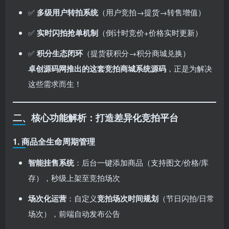
✅ ​
多级用户转拍系统
​（用户竞拍→提货→转售增值）
✅ ​
实时闪拍抢单机制
​（倒计时竞价+价格实时更新）
✅ ​
积分生态闭环
​（提货获积分→积分商城兑换）
卓创源码网推出的这套竞拍商城系统源码
，正是为解决
这些需求而生！
二、核心功能解析：打造差异化竞拍平台
1. ​
商品全生命周期管理
智能挂售系统
：后台一键添加商品（支持图文/价格/库
存），秒级上架至竞拍场次
场次化运营
：自定义
竞拍场次时间规划
​（节日闪拍/日常
场次），前端自动发布公告