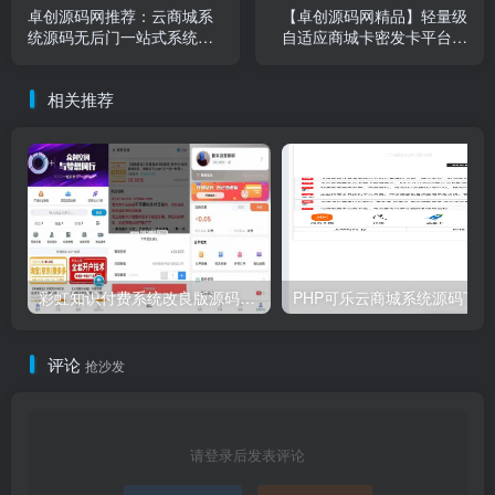
卓创源码网推荐：云商城系
【卓创源码网精品】轻量级
统源码无后门一站式系统
自适应商城卡密发卡平台源
Java源码，打造安全高效的
码下载｜开源可商用｜修复
虚拟交易网络
升级版｜8套模板｜支持易支
相关推荐
付｜邮箱优化
彩虹知识付费系统改良版源码下载｜多模板套装+BUG深度修复｜原价599现免｜卓创源码网
PH
评论
抢沙发
请登录后发表评论