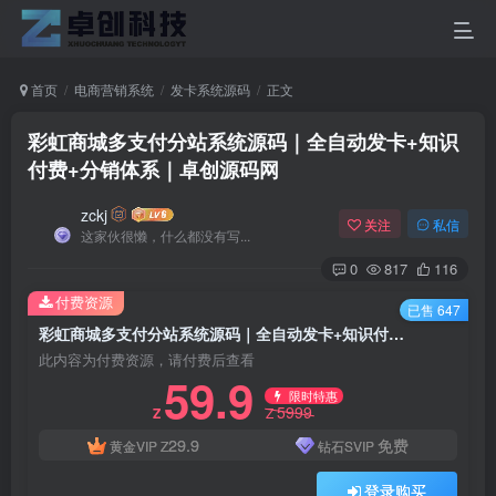
首页
电商营销系统
发卡系统源码
正文
彩虹商城多支付分站系统源码｜全自动发卡+知识
付费+分销体系｜卓创源码网
zckj
关注
私信
这家伙很懒，什么都没有写...
0
817
116
付费资源
已售 647
彩虹商城多支付分站系统源码｜全自动发卡+知识付费+分销体系｜卓创源码网
此内容为付费资源，请付费后查看
59.9
限时特惠
5999
Z
Z
29.9
免费
黄金VIP
Z
钻石SVIP
登录购买