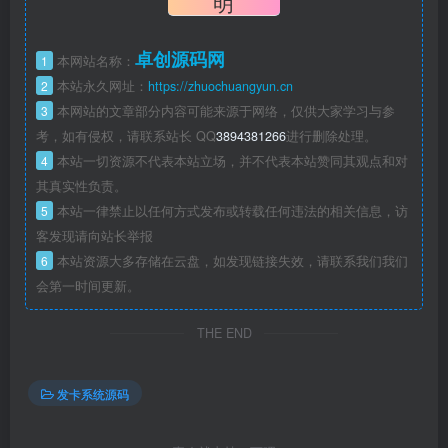
明
卓创源码网
1
本网站名称：
2
本站永久网址：
https://zhuochuangyun.cn
3
本网站的文章部分内容可能来源于网络，仅供大家学习与参
考，如有侵权，请联系站长 QQ
3894381266
进行删除处理。
4
本站一切资源不代表本站立场，并不代表本站赞同其观点和对
其真实性负责。
5
本站一律禁止以任何方式发布或转载任何违法的相关信息，访
客发现请向站长举报
6
本站资源大多存储在云盘，如发现链接失效，请联系我们我们
会第一时间更新。
THE END
发卡系统源码