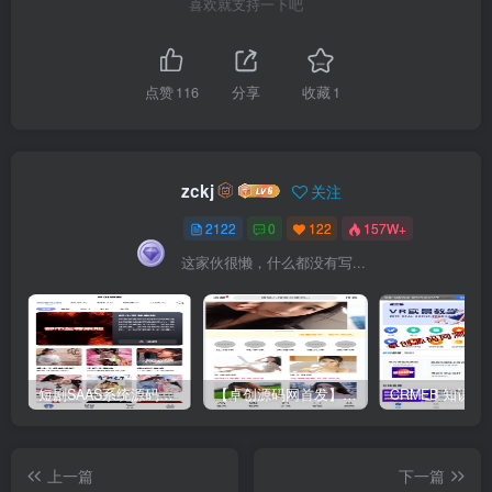
喜欢就支持一下吧
点赞
116
分享
收藏
1
zckj
关注
2122
0
122
157W+
这家伙很懒，什么都没有写...
短剧SAAS系统源码｜多端分销+云存储+多租户架构
【卓创源码网首发】全开源视频打赏系统源码｜双模板+代理分站+易支付对接｜API全面修复｜站长盈利利器！​
上一篇
下一篇