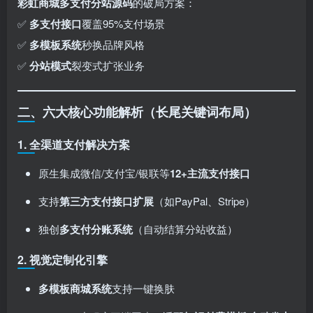
彩虹商城多支付分站源码
的破局方案：
✅ ​
多支付接口
覆盖95%支付场景
✅ ​
多模板系统
秒换品牌风格
✅ ​
分站模式
裂变式扩张业务
二、六大核心功能解析（长尾关键词布局）
1. ​
全渠道支付解决方案
原生集成微信/支付宝/银联等
12+主流支付接口
支持
第三方支付接口扩展
​（如PayPal、Stripe）
独创
多支付分账系统
​（自动结算分站收益）
2. ​
视觉定制化引擎
多模板商城系统
支持一键换肤