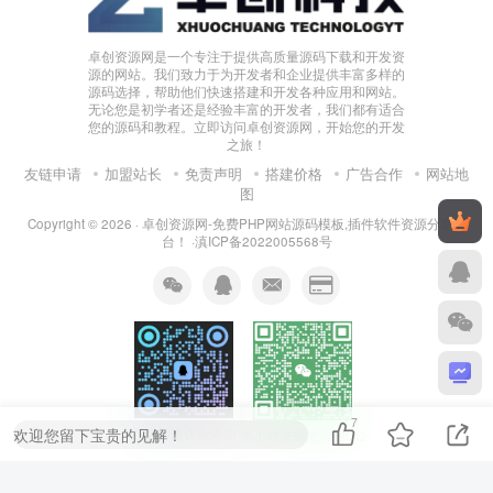
卓创资源网是一个专注于提供高质量源码下载和开发资
源的网站。我们致力于为开发者和企业提供丰富多样的
源码选择，帮助他们快速搭建和开发各种应用和网站。
无论您是初学者还是经验丰富的开发者，我们都有适合
您的源码和教程。立即访问卓创资源网，开始您的开发
之旅！
友链申请
加盟站长
免责声明
搭建价格
广告合作
网站地
图
Copyright © 2026 ·
卓创资源网-免费PHP网站源码模板,插件软件资源分享平
台！
·
滇ICP备2022005568号
7
欢迎您留下宝贵的见解！
系统搭建优先添加
半小时未添加请扫QQ