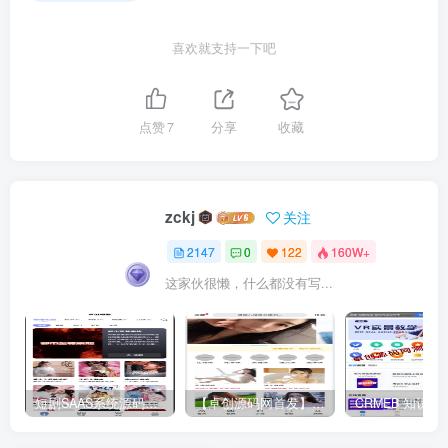
喜欢就支持一下吧
点赞
7
分享
收藏
zckj
关注
2147
0
122
160W+
这家伙很懒，什么都没有写...
短剧SAAS系统源码｜多端分销+云存储+多租户架构
【卓创源码网首发】全开源视频打赏系统源码｜双模板+代理分站+易支付对接｜API全面修复｜站长盈利利器！​