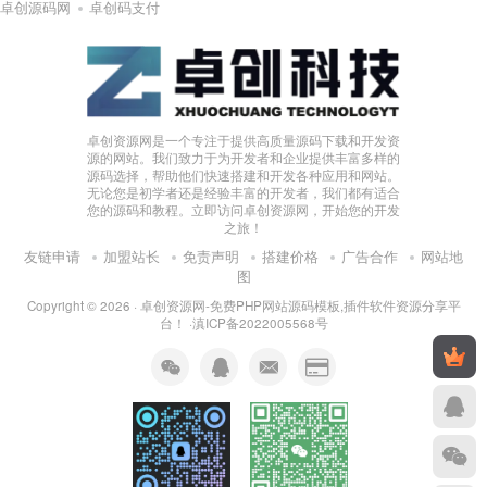
卓创源码网
卓创码支付
卓创资源网是一个专注于提供高质量源码下载和开发资
源的网站。我们致力于为开发者和企业提供丰富多样的
源码选择，帮助他们快速搭建和开发各种应用和网站。
无论您是初学者还是经验丰富的开发者，我们都有适合
您的源码和教程。立即访问卓创资源网，开始您的开发
之旅！
友链申请
加盟站长
免责声明
搭建价格
广告合作
网站地
图
Copyright © 2026 ·
卓创资源网-免费PHP网站源码模板,插件软件资源分享平
台！
·
滇ICP备2022005568号