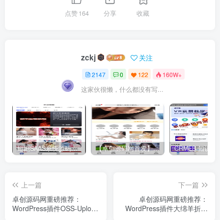
点赞
164
分享
收藏
zckj
关注
2147
0
122
160W+
这家伙很懒，什么都没有写...
短剧SAAS系统源码｜多端分销+云存储+多租户架构
【卓创源码网首发】全开源视频打赏系统源码｜双模板+代理分站+易支付对接｜API全面修复｜站长盈利利器！​
上一篇
下一篇
卓创源码网重磅推荐：
卓创源码网重磅推荐：
WordPress插件OSS-Upload
WordPress插件大绵羊折叠
储存桶插件_优化版，告别服
框插件_开源，让长内容“藏