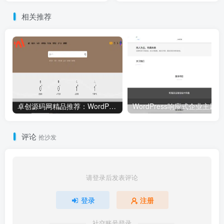
务器存储瓶颈
露有度”，重塑页面清爽格局
相关推荐
卓创源码网精品推荐：WordPress资源站主题源码（集成Erphpdown）｜多级VIP体系+分类付费+免签支付｜完美适配图库/视频库/资源库搭建！
WordP
评论
抢沙发
请登录后发表评论
登录
注册
社交账号登录