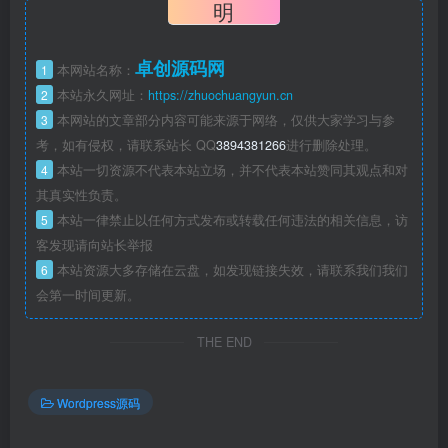
明
卓创源码网
1
本网站名称：
2
本站永久网址：
https://zhuochuangyun.cn
3
本网站的文章部分内容可能来源于网络，仅供大家学习与参
考，如有侵权，请联系站长 QQ
3894381266
进行删除处理。
4
本站一切资源不代表本站立场，并不代表本站赞同其观点和对
其真实性负责。
5
本站一律禁止以任何方式发布或转载任何违法的相关信息，访
客发现请向站长举报
6
本站资源大多存储在云盘，如发现链接失效，请联系我们我们
会第一时间更新。
THE END
Wordpress源码