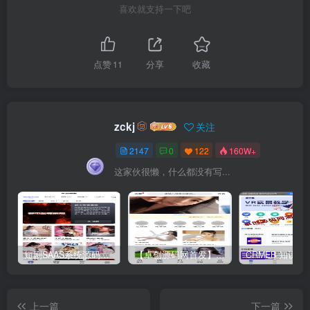
喜欢就支持一下吧
点赞
11
分享
收藏
zckj
关注
2147
0
122
160W+
这家伙很懒，什么都没有写...
短剧SAAS系统源码｜多端分销+云存储+多租户架构
【卓创源码网首发】全开源视频打赏系统源码｜双模板+代理分站+易支付对接｜API全面修复｜站长盈利利器！​
上一篇
下一篇