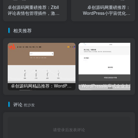
卓创源码网重磅推荐：Zibll
卓创源码网重磅推荐：
评论表情包管理插件，激活
WordPress小宇宙优化插
社区互动的“情绪价值”
件，以全能姿态重塑网站性
能与SEO新标准
相关推荐
卓创源码网精品推荐：WordPress资源站主题源码（集成Erphpdown）｜多级VIP体系+分类付费+免签支付｜完美适配图库/视频库/资源库搭建！
WordP
评论
抢沙发
请登录后发表评论