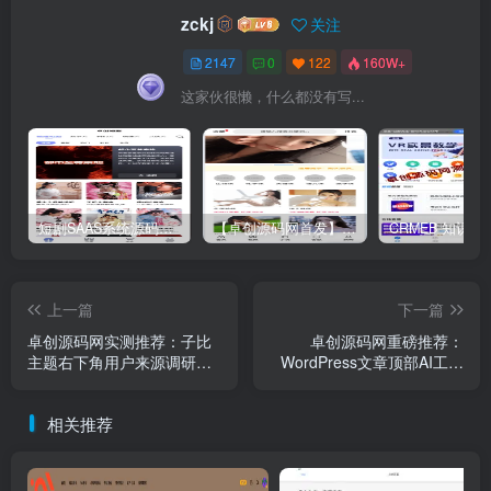
zckj
关注
2147
0
122
160W+
这家伙很懒，什么都没有写...
短剧SAAS系统源码｜多端分销+云存储+多租户架构
【卓创源码网首发】全开源视频打赏系统源码｜双模板+代理分站+易支付对接｜API全面修复｜站长盈利利器！​
上一篇
下一篇
卓创源码网实测推荐：子比
卓创源码网重磅推荐：
主题右下角用户来源调研插
WordPress文章顶部AI工具
件，让每一次访问都有据可
插件，让每篇文章都拥有“智
查
能摘要”与“SEO基因”
相关推荐