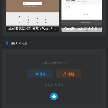
卓创源码网精品推荐：WordPress资源站主题源码（集成Erphpdown）｜多级VIP体系+分类付费+免签支付｜完美适配图库/视频库/资源库搭建！
WordP
评论
抢沙发
请登录后发表评论
登录
注册
社交账号登录