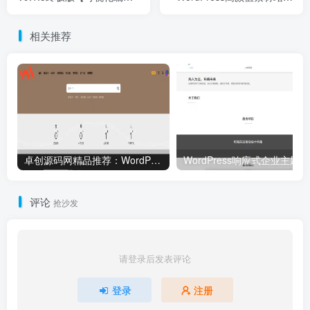
辑】- 卓创源码网首发
题 卓创源码网虚拟资源系统
解决方案
相关推荐
卓创源码网精品推荐：WordPress资源站主题源码（集成Erphpdown）｜多级VIP体系+分类付费+免签支付｜完美适配图库/视频库/资源库搭建！
WordP
评论
抢沙发
请登录后发表评论
登录
注册