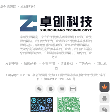
卓创源码网
卓创码支付
卓创资源网是一个专注于提供高质量源码下载和开发资
源的网站。我们致力于为开发者和企业提供丰富多样的
源码选择，帮助他们快速搭建和开发各种应用和网站。
无论您是初学者还是经验丰富的开发者，我们都有适合
您的源码和教程。立即访问卓创资源网，开始您的开发
之旅！
友链申请
加盟站长
免责声明
搭建价格
广告合作
网站地
图
Copyright © 2026 ·
卓创资源网-免费PHP网站源码模板,插件软件资源分享平
台！
·
滇ICP备2022005568号