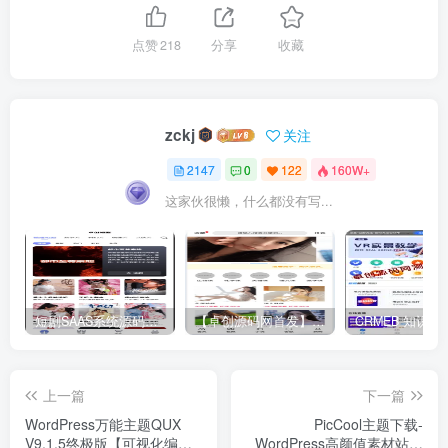
点赞
218
分享
收藏
zckj
关注
2147
0
122
160W+
这家伙很懒，什么都没有写...
短剧SAAS系统源码｜多端分销+云存储+多租户架构
【卓创源码网首发】全开源视频打赏系统源码｜双模板+代理分站+易支付对接｜API全面修复｜站长盈利利器！​
上一篇
下一篇
WordPress万能主题QUX
PicCool主题下载-
V9.1.5终极版【可视化编
WordPress高颜值素材站主