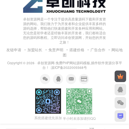
卓创资源网是一个专注于提供高质量源码下载和开发资
源的网站。我们致力于为开发者和企业提供丰富多样的
源码选择，帮助他们快速搭建和开发各种应用和网站。
无论您是初学者还是经验丰富的开发者，我们都有适合
您的源码和教程。立即访问卓创资源网，开始您的开发
之旅！
友链申请
加盟站长
免责声明
搭建价格
广告合作
网站地
图
Copyright © 2026 ·
卓创资源网-免费PHP网站源码模板,插件软件资源分享平
台！
·
滇ICP备2022005568号
系统搭建优先添加
半小时未添加请扫QQ
308