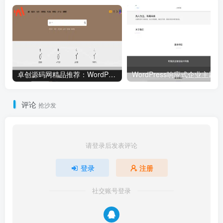
卓创源码网精品推荐：WordPress资源站主题源码（集成Erphpdown）｜多级VIP体系+分类付费+免签支付｜完美适配图库/视频库/资源库搭建！
WordP
评论
抢沙发
请登录后发表评论
登录
注册
社交账号登录