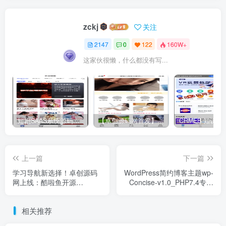
zckj
关注
2147
0
122
160W+
这家伙很懒，什么都没有写...
短剧SAAS系统源码｜多端分销+云存储+多租户架构
【卓创源码网首发】全开源视频打赏系统源码｜双模板+代理分站+易支付对接｜API全面修复｜站长盈利利器！​
上一篇
下一篇
学习导航新选择！卓创源码
WordPress简约博客主题wp-
网上线：酷啦鱼开源
Concise-v1.0_PHP7.4专版
WordPress导航主题，简洁
【全宽排版+背景自定义】-
至上，专为知识猎手打造！​
卓创源码网
相关推荐