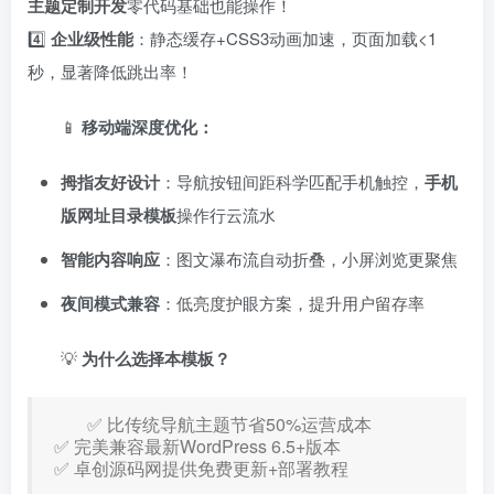
主题定制开发
零代码基础也能操作！
4️⃣ ​
企业级性能
：静态缓存+CSS3动画加速，页面加载<1
秒，显著降低跳出率！
📱 ​
移动端深度优化：​
拇指友好设计
：导航按钮间距科学匹配手机触控，​
手机
版网址目录模板
操作行云流水
智能内容响应
：图文瀑布流自动折叠，小屏浏览更聚焦
夜间模式兼容
：低亮度护眼方案，提升用户留存率
💡 ​
为什么选择本模板？
✅ 比传统导航主题节省50%运营成本
✅ 完美兼容最新WordPress 6.5+版本
✅ 卓创源码网提供免费更新+部署教程