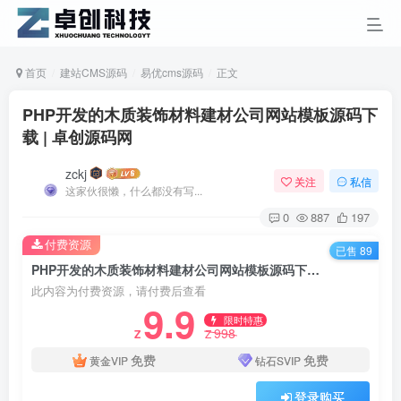
首页
建站CMS源码
易优cms源码
正文
PHP开发的木质装饰材料建材公司网站模板源码下
载 | 卓创源码网
zckj
关注
私信
这家伙很懒，什么都没有写...
0
887
197
付费资源
已售 89
PHP开发的木质装饰材料建材公司网站模板源码下载 | 卓创源码网
此内容为付费资源，请付费后查看
9.9
限时特惠
998
Z
Z
免费
免费
黄金VIP
钻石SVIP
登录购买