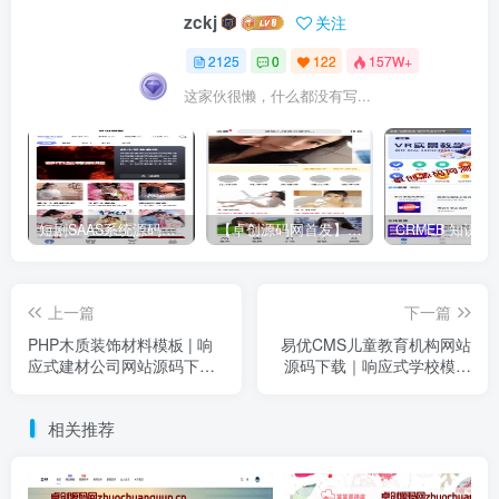
zckj
关注
2125
0
122
157W+
这家伙很懒，什么都没有写...
短剧SAAS系统源码｜多端分销+云存储+多租户架构
【卓创源码网首发】全开源视频打赏系统源码｜双模板+代理分站+易支付对接｜API全面修复｜站长盈利利器！​
上一篇
下一篇
​PHP木质装饰材料模板 | 响
易优CMS儿童教育机构网站
应式建材公司网站源码下载 -
源码下载｜响应式学校模板
卓创源码网
+移动端适配
相关推荐