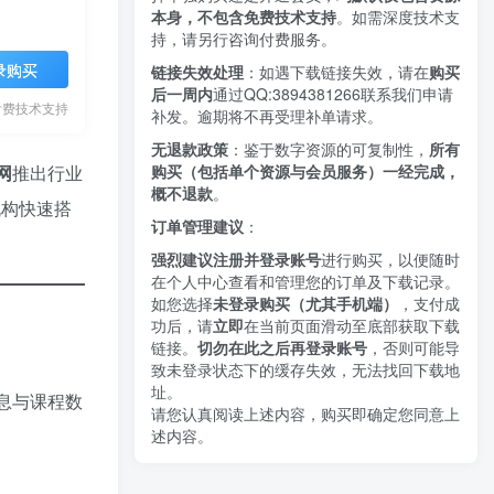
本身，不包含免费技术支持
。如需深度技术支
持，请另行咨询付费服务。
录购买
链接失效处理
：如遇下载链接失效，请在
购买
后一周内
通过QQ:3894381266
联系我们申请
付费技术支持
补发。逾期将不再受理补单请求。
无退款政策
：鉴于数字资源的可复制性，
所有
购买（包括单个资源与会员服务）一经完成，
网
推出行业
概不退款
。
机构快速搭
订单管理建议
：
强烈建议注册并登录账号
进行购买，以便随时
在个人中心查看和管理您的订单及下载记录。
如您选择
未登录购买（尤其手机端）
，支付成
功后，请
立即
在当前页面滑动至底部获取下载
链接。
切勿在此之后再登录账号
，否则可能导
致未登录状态下的缓存失效，无法找回下载地
址。
息与课程数
请您认真阅读上述内容，购买即确定您同意上
述内容。