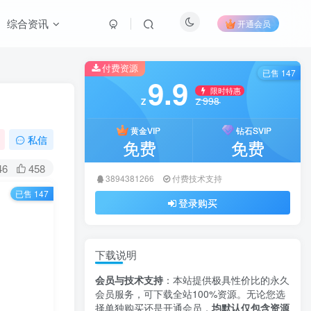
综合资讯
开通会员
付费资源
已售 147
9.9
限时特惠
998
Z
Z
黄金VIP
钻石SVIP
私信
免费
免费
46
458
3894381266
付费技术支持
已售 147
登录购买
下载说明
会员与技术支持
：本站提供极具性价比的永久
会员服务，可下载全站100%资源。无论您选
择单独购买还是开通会员，
均默认仅包含资源