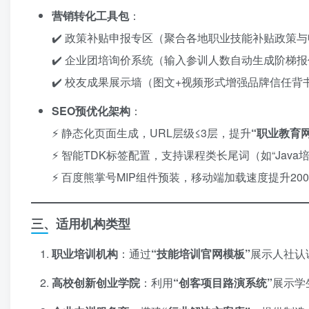
营销转化工具包
：
✔️ 政策补贴申报专区（聚合各地职业技能补贴政策
✔️ 企业团培询价系统（输入参训人数自动生成阶梯
✔️ 校友成果展示墙（图文+视频形式增强品牌信任背
SEO预优化架构
：
⚡ 静态化页面生成，URL层级≤3层，提升
​“职业教育
⚡ 智能TDK标签配置，支持课程类长尾词（如“Java
⚡ 百度熊掌号MIP组件预装，移动端加载速度提升20
三、适用机构类型
职业培训机构
：通过
​“技能培训官网模板”​
展示人社认
高校创新创业学院
：利用
​“创客项目路演系统”​
展示学