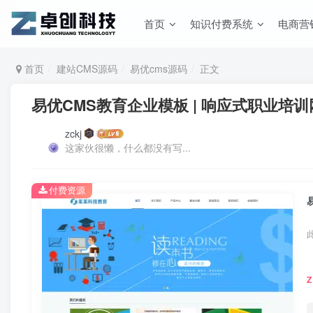
首页
知识付费系统
电商营
首页
建站CMS源码
易优cms源码
正文
易优CMS教育企业模板 | 响应式职业培训
zckj
这家伙很懒，什么都没有写...
付费资源
Z