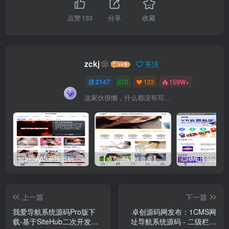
点赞
133
分享
收藏
zckj
关注
2147
0
122
159W+
这家伙很懒，什么都没有写...
短剧SAAS系统源码｜多端分销+云存储+多租户架构
【卓创源码网首发】全开源视频打赏系统源码｜双模板+代理分站+易支付对接｜API全面修复｜站长盈利利器！​
上一篇
下一篇
我爱导航系统源码Pro版下
卓创源码网发布：1CMS网
载-基于SiteHub二次开发网
址导航系统源码 - 二级栏目