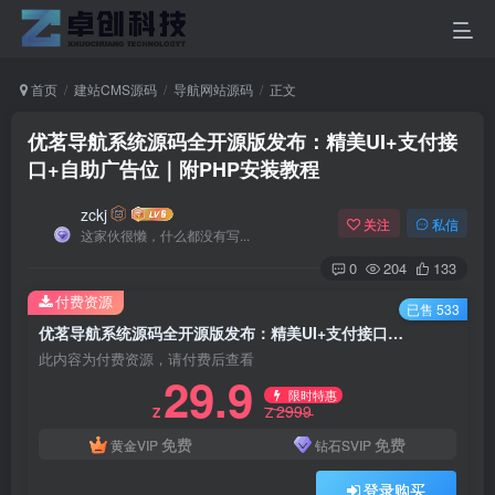
首页
建站CMS源码
导航网站源码
正文
优茗导航系统源码全开源版发布：精美UI+支付接
口+自助广告位｜附PHP安装教程
zckj
关注
私信
这家伙很懒，什么都没有写...
0
204
133
付费资源
已售 533
优茗导航系统源码全开源版发布：精美UI+支付接口+自助广告位｜附PHP安装教程
此内容为付费资源，请付费后查看
29.9
限时特惠
2999
Z
Z
免费
免费
黄金VIP
钻石SVIP
登录购买