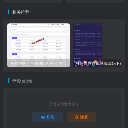
址导航程序【卓创源码网】
分类+自适应设计｜后台高效
管理解决方案
相关推荐
开源神器！全新UI彩虹站长在线工具箱系统源码下载，72+工具/暗黑模式/后台管理
独角兽软件库系统源码下载-全端自适应资源
评论
抢沙发
请登录后发表评论
登录
注册