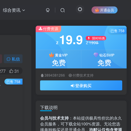
综合资讯
开通会员
付费资源
已售 758
19.9
限时特惠
1999
Z
Z
黄金VIP
钻石SVIP
私信
免费
免费
277
31
3894381266
付费技术支持
已售 758
创源码网】​
登录购买
下载说明
会员与技术支持
：本站提供极具性价比的永久
会员服务，可下载全站100%资源。无论您选
择单独购买还是开通会员，
均默认仅包含资源