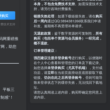
本身，不包含免费技术支持
。如需深度技术支
持，请另行咨询付费服务。
录购买
链接失效处理
：如遇下载链接失效，请在
购买
后一周内
通过QQ:3894381266
联系我们申请
付费技术支持
补发。逾期将不再受理补单请求。
无退款政策
：鉴于数字资源的可复制性，
所有
购买（包括单个资源与会员服务）一经完成，
码网重磅推
概不退款
。
官网，助您
订单管理建议
：
强烈建议注册并登录账号
进行购买，以便随时
在个人中心查看和管理您的订单及下载记录。
如您选择
未登录购买（尤其手机端）
，支付成
功后，请
立即
在当前页面滑动至底部获取下载
链接。
切勿在此之后再登录账号
，否则可能导
致未登录状态下的缓存失效，无法找回下载地
址。
、平板三
请您认真阅读上述内容，购买即确定您同意上
制感”！
述内容。