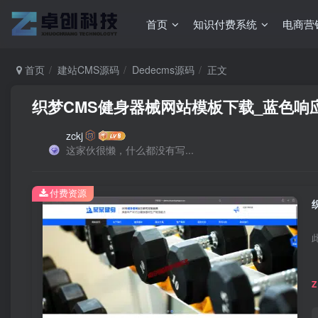
首页
知识付费系统
电商营
首页
建站CMS源码
Dedecms源码
正文
织梦CMS健身器械网站模板下载_蓝色响
zckj
这家伙很懒，什么都没有写...
付费资源
Z