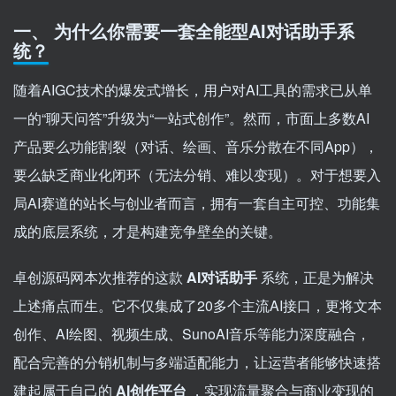
一、 为什么你需要一套全能型AI对话助手系
统？
随着AIGC技术的爆发式增长，用户对AI工具的需求已从单
一的“聊天问答”升级为“一站式创作”。然而，市面上多数AI
产品要么功能割裂（对话、绘画、音乐分散在不同App），
要么缺乏商业化闭环（无法分销、难以变现）。对于想要入
局AI赛道的站长与创业者而言，拥有一套自主可控、功能集
成的底层系统，才是构建竞争壁垒的关键。
卓创源码网本次推荐的这款
AI对话助手
系统，正是为解决
上述痛点而生。它不仅集成了20多个主流AI接口，更将文本
创作、AI绘图、视频生成、SunoAI音乐等能力深度融合，
配合完善的分销机制与多端适配能力，让运营者能够快速搭
建起属于自己的
AI创作平台
，实现流量聚合与商业变现的