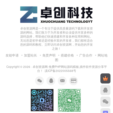
卓创资源网是一个专注于提供高质量源码下载和开发资
源的网站。我们致力于为开发者和企业提供丰富多样的
源码选择，帮助他们快速搭建和开发各种应用和网站。
无论您是初学者还是经验丰富的开发者，我们都有适合
您的源码和教程。立即访问卓创资源网，开始您的开发
之旅！
友链申请
加盟站长
免责声明
搭建价格
广告合作
网站地
图
Copyright © 2026 ·
卓创资源网-免费PHP网站源码模板,插件软件资源分享平
台！
·
滇ICP备2022005568号